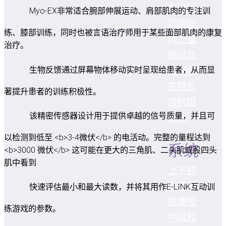
力
运动
Myo-EX非常适合腕部伸展运动、肩部肌肉的专注训
范围
肌
练、膝部训练，同时也被言语治疗师用于某些面部肌肉的康复
肉力量
治疗。
测试
负
生物反馈通过屏幕物体移动实时呈现给患者，从而显
重
EMG
生物反
著提升患者的训练积极性。
馈
抗阻
该精密传感器设计用于提供卓越的信号质量，并且可
训练
以检测到低至 <b>3-4微伏</b> 的电活动。完整的量程达到
系统
<b>3000 微伏</b> 这可能在更大的三角肌、二头肌或股四头
肌中看到
上下肢
復健
手
快速评估最小和最大读数，并将其用作E-LINK互动训
部康復
练游戏的参数。
中风和