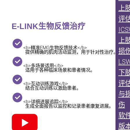
器
手功
上
能训练
评
套件
E-LINK生物反馈治疗
IC
握力
计
捏
上
力计
关
<b>精准EMG生物反馈技术</b>
损
提供精确的肌肉活动监测，用于针对性治疗。
节活动
LS
度套件
<b>多场景适用</b>
适用于各种临床场景和患者情况。
下
手指/
评
脚趾测
<b>互动训练游戏</b>
结合互动训练以激励患者。
角仪
与
大关
<b>详细进展追踪</b>
伤
生成全面报告以监控和记录患者康复进展。
节测角
软
仪
版
肌力计