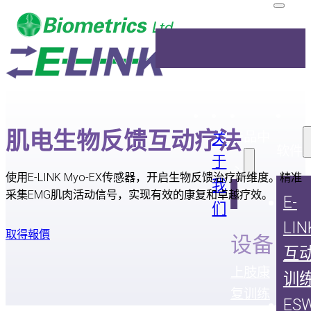
肌电生物反馈互动疗法
关
产品中
软件
于
心
使用E-LINK Myo-EX传感器，开启生物反馈治疗新维度。精准
我
采集EMG肌肉活动信号，实现有效的康复和卓越疗效。
E-
们
LIN
取得報價
设备
互
上肢康
训
复训练
ES