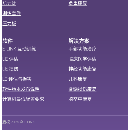
肌力计
负重康复
训练套件
压力板
软件
解决方案
E-LINK 互动训练
手部功能治疗
UE 评估
临床医学评估
UE 损伤
神经功能康复
LE 评估与损害
儿科康复
软件版本发布说明
脊髓损伤康复
计算机最低配置要求
脑卒中康复
版权 2026 © E-LINK