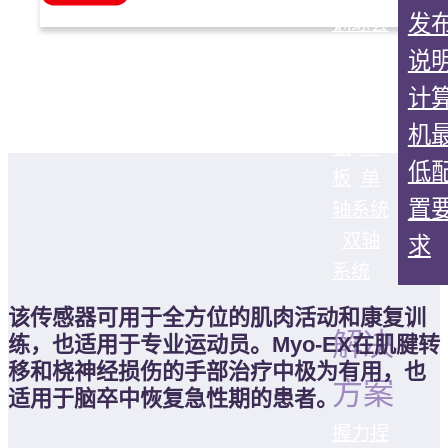
发
训练套
件
角
说
X
Myo-
计
EX
压力
机
板
单
低
板
单
置
轴系统
双轴
求
系统
该传感器可用于全方位的肌肉活动和康复训
解决
练，也适用于专业运动员。Myo-EX在肌腱转
移和桡神经损伤的手部治疗中极为有用，也
方案
适用于脑卒中恢复急性期的患者。
握力
捏