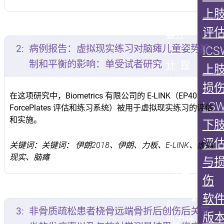
器
手功
上
能训练
评
套件
2:
病例报告：虚拟现实练习对脑瘫儿童姿势控
ICS
握力
制和平衡的影响：单受试者研究
计
捏
上
力计
关
损
节活动
在这项研究中，Biometrics 有限公司的 E-LINK（EP40
LS
ForcePlates 评估和练习系统）被用于虚拟现实练习的评估
度套件
和实施。
下
手指/
评
脚趾测
关键词：关键词： 伊朗2018、伊朗、力板、E-LINK、虚拟
现实、脑瘫
角仪
与
大关
伤
节测角
软
仪
3:
非骨质疏松患者桡骨远端骨折后创伤后关节
版
肌力计