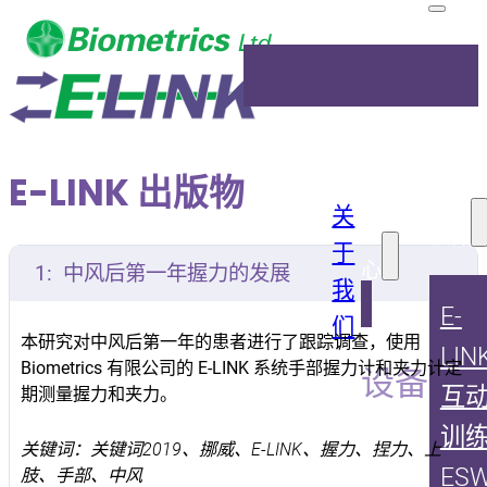
E-LINK 出版物
关
产品中
软件
于
心
1:
中风后第一年握力的发展
我
E-
们
本研究对中风后第一年的患者进行了跟踪调查，使用
LIN
Biometrics 有限公司的 E-LINK 系统手部握力计和夹力计定
设备
互
期测量握力和夹力。
上肢康
训
关键词：关键词2019、挪威、E-LINK、握力、捏力、上
复训练
ES
肢、手部、中风