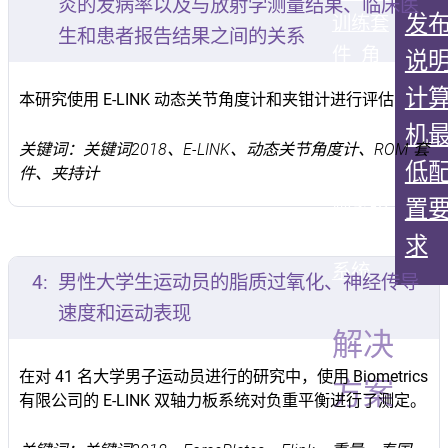
炎的发病率以及与放射学测量结果、临床医
发
训练套
生和患者报告结果之间的关系
件
角
说
X
Myo-
计
本研究使用 E-LINK 动态关节角度计和夹钳计进行评估
EX
压力
机
板
单
关键词：关键词2018、E-LINK、动态关节角度计、ROM 套
低
件、夹持计
板
单
置
轴系统
双轴
求
系统
4:
男性大学生运动员的脂质过氧化、神经传导
速度和运动表现
解决
在对 41 名大学男子运动员进行的研究中，使用 Biometrics
方案
有限公司的 E-LINK 双轴力板系统对负重平衡进行了测定。
握力
捏