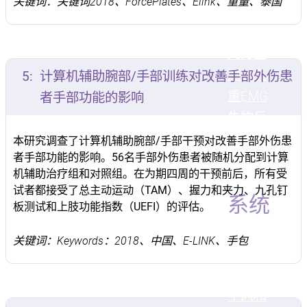
关键词：关键词2018、ForcePlates、Elink、重量、泰国
力
运动
范围
肌
肉力量
测试
负
5:
计算机辅助腕部/手部训练对改善手部外伤患
重
EMG
者手部功能的影响
生物反
馈
抗阻
本研究调查了计算机辅助腕部/手部干预对改善手部外伤患
者手部功能的影响。56名手部外伤患者被随机分配到计算
训练
机辅助治疗组和对照组。在为期四周的干预前后，所有受
试者都接受了总主动运动（TAM）、握力和夹力、九孔钉
系统
板测试和上肢功能指数（UEFI）的评估。
上下肢
关键词：Keywords：2018、中国、E-LINK、手包
復健
手
部康復
中风和